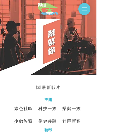
最新影片
主題
綠色社區
科技一族
樂齡一族
少數族裔
傷健共融
社區新客
​類型