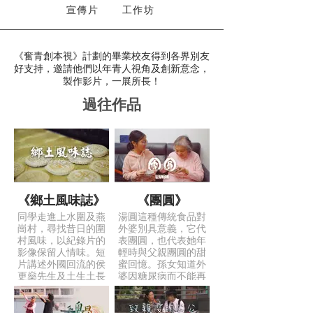
宣傳片
工作坊
《奮青創本視》計劃的畢業校友得到各界別友
好支持，邀請他們以年青人視角及創新意念，
製作影片，一展所長！
​過往作品
《鄉土風味誌》
《團圓》
同學走進上水圍及燕
湯圓這種傳統食品對
崗村，尋找昔日的圍
外婆別具意義，它代
村風味，以紀錄片的
表團圓，也代表她年
影像保留人情味。短
輕時與父親團圓的甜
片講述外國回流的侯
蜜回憶。孫女知道外
更燊先生及土生土長
婆因糖尿病而不能再
的廖超華先生為了保
吃甜食，特別炮製了
存圍村文化，致力於
微糖湯圓，讓兩婆孫
保育工作；也向大眾
品真正品嚐團圓的味