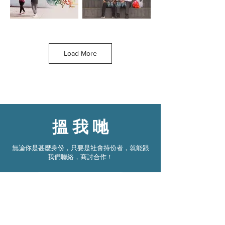
展示舊日食品炒米
道。
餅，如何對抗時代洪
流。
《粵旦春秋》
《致親愛的公
公》
因為一次的互不體
諒，使靖藍與鄰居葉
Load More
孝家經歷著寂寞的十
婆婆交惡；因為一次
七歲，但內心仍渴望
的冒眛求教，使兩個
與人建立關係，只是
人的關係起了變化。
不懂表達。想不到憑
葉婆婆的唱曲造詣，
著外公最愛的秘製豆
也因網絡瘋傳，在社
腐火腩飯的味道，連
區內一夜爆紅，使她
繫了兩婆孫及已逝者
重新融入社區。
的感情。
搵
我
哋
《推己及人》
《那年那夜，敬
無論你是甚麼身份，只要是社會持份者，就能跟
我們那天的籃球
母子二人多次在餐廳
我們聯絡，商討合作！
被輪椅使用人士撞
夢》
到，母親惡言相向；
籃球場上的天之驕子
報應不爽，萬料不到
立即參加
阿軒，在球場內外備
兒子當日遇到車禍，
受擁戴。一場意外使
落得下肢癱瘓的結
他下肢癱瘓，使他放
果。母親漸覺今是而
棄了籃球和生命；可
昨非，對身邊人也多
是同伴沒有放棄他。
了一份包容。