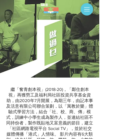
繼「奮青創本視」(2018-20)，「鄰住創本
視」再獲勞工及福利局社區投資共享基金資
助，由2020年7月開展，為期三年，由記本事
及活意有限公司聯合策劃，以「寓教於樂」體
驗式學習方法，結合「社、校、商、傳」模
式，訓練中小學生成為製作人，並連結社區不
同持份者，製作既貼地又富意義的節目，建立
「社區網路電視平台 Social TV」，並於社交
媒體傳播「港式」人情味。 影片內容有6大類