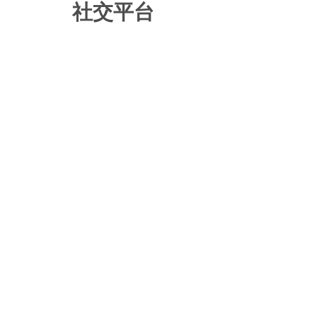
社交平台
迎獎頒獎典禮」及多
場放映會。