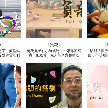
叔》
《負親》
《
愈下，面臨結
傅氏兄弟在小時候時，一家雖不富
爺爺常播放
提點師父能利
貴，但總算一家人能齊齊整整吃
曲，不明袖
宣傳，希望透
飯；兒子長大，各有生活，一家人
停止爺爺的
扭轉困局。
難得一聚。直至老父不在，翻查遺
爺的絕版錄
物，才發現爸爸的小小心願。
悶悶不樂。
方萬法來補