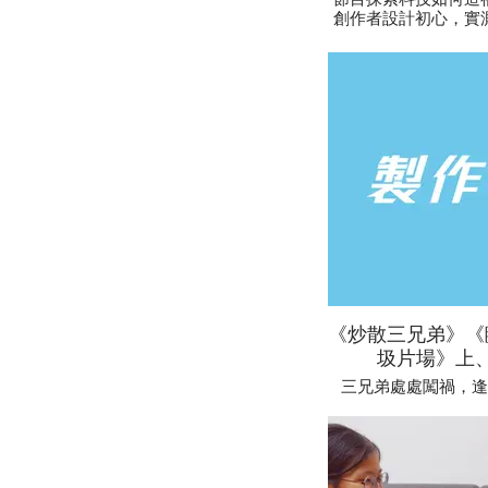
創作者設計初心，實
驗。
《炒散三兄弟》《
圾片場》上
三兄弟處處闖禍，逢
吉？三兄弟臨記初體
浪費、製造大量垃圾
劇組忍耐力底線、挑機
人。