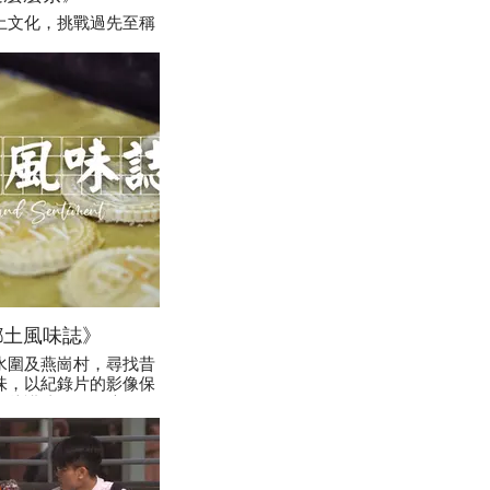
土文化，挑戰過先至稱
文青。第一集請到少數
yab、Naveed同一眾
一起大玩答問遊戲。今
「幸運」，想增強運勢
就不容錯過。
鄉土風味誌》
水圍及燕崗村，尋找昔
味，以紀錄片的影像保
短片講述外國回流的侯
土生土長的廖超華先生
村文化，致力於保育工
眾展示舊日食品炒米
何對抗時代洪流。