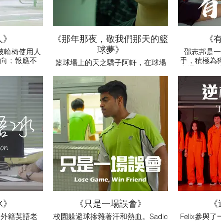
人》
《那年那夜，敬我們那天的籃
《
球夢》
被輪椅使用人
邵志邦是一
向；報應不
手，積極為
籃球場上的天之驕子阿軒，在球場
日遇到車禍，
交通意外，
內外備受擁戴。一場意外使他下肢
。母親漸覺今
不欲多見。
癱瘓，使他放棄了籃球和生命；可
也多了一份包
勵，進行物
是同伴沒有放棄他。他們最後也能
板，享受
夠重回籃球場，再次體驗比賽和友
誼。
冰》
《只是一場誤會》
《
D的外籍英語老
校園躲避球摻雜著汗和熱血。Sadic
Felix參