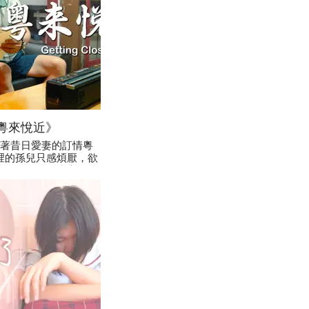
粵來悅近》
著昔日愛妻的訂情粵
裡的孫兒只感煩厭，欲
劣行，結果不小心將爺
音帶弄壞了，爺爺自此
深感悔疚的孫兒想盡千
救，最後能否事成？