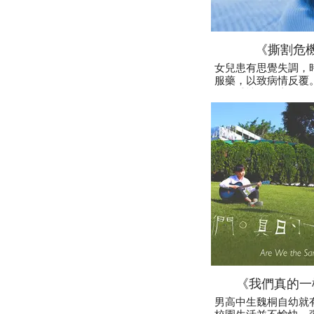
《撕割危
女兒患有思覺失調，
服藥，以致病情反覆
活、感情關係上均有
是爸爸仍不離不棄
《我們真的一
男高中生魏桐自幼就