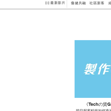
最新影片
傷健共融
社區新客
《Techの貨G
節目探索科技如何造