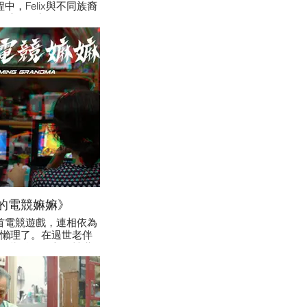
中，Felix與不同族裔
了爭鬥衝突；而眾人在
間，也發現到遊戲背後
和龐大的利益輸送。即
，他們決心瓦解玩弄人
的邪惡遊戲。
的電競嫲嫲》
首電競遊戲，連相依為
懶理了。在過世老伴
，指點??進入電競世
成高手。電競遊戲又如
孫關係重新建立？