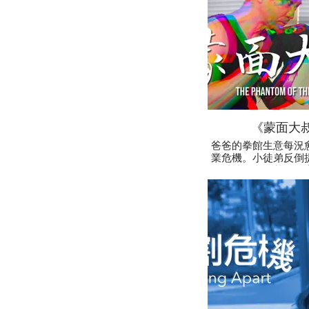
《蒙面大
爸爸的拳館生意每況
業危機。小徒弟反倒
用科技便利，替拳館
過網絡瘋傳效應，