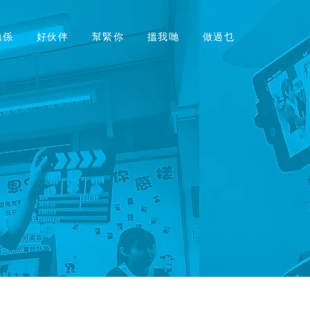
哋係
好伙伴
幫緊你
搵我哋
做過乜