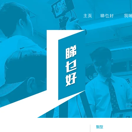
主頁
睇乜好
我
​類型