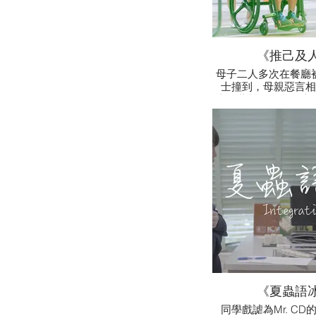
《推己及
母子二人多次在餐廳
士撞到，母親惡言相
爽，萬料不到兒子當
落得下肢癱瘓的結果
是而昨非，對身邊人
容。
《夏蟲語
同學戲謔為Mr. C