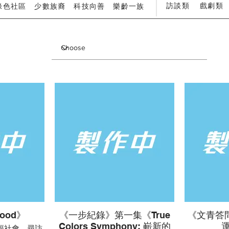
訪談類
戲劇類
綠色社區
少數族裔
科技向善
樂齡一族
ood》
《一步紀錄》第一集《True
《文青答
Colors Symphony: 嶄新的
福社會，尋訪