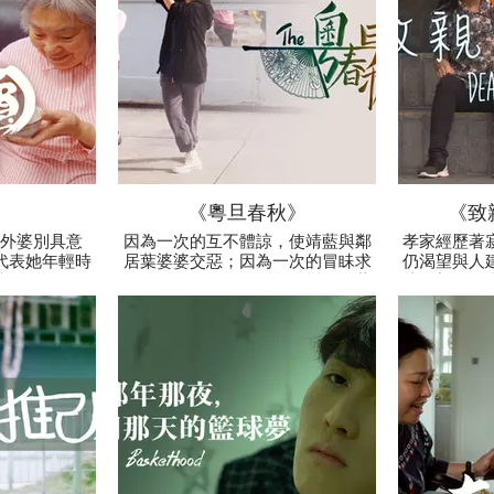
》
《粵旦春秋》
《致
外婆別具意
因為一次的互不體諒，使靖藍與鄰
孝家經歷著
代表她年輕時
居葉婆婆交惡；因為一次的冒眛求
仍渴望與人
憶。孫女知道
教，使兩個人的關係起了變化。葉
達。想不到
再吃甜食，特
婆婆的唱曲造詣，也因網絡瘋傳，
腐火腩飯的
讓兩婆孫品真
在社區內一夜爆紅，使她重新融入
已
味道。
社區。