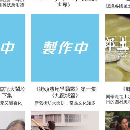
世界》
測科技應用體
認識各國風
得上係奮青
每人背後故事未必有血有淚，但必
族裔香港人Na
定有包含人生跌宕。True Color
文青練習生
Symphony的團員由健全及傷健人
集主題關於
士組成，節目採訪他們排練到在主
的你
題樂園拍攝《A Whole New
World》MV的過程。音樂絕對開拓
了他們每人的新世界。
臨記大鬧垃
《街頭巷尾爭霸戰》第一集
《
、下集
《九龍城篇》
同學走進上
日的圍村風
兇又能否化
新舊街坊大比拼，當區文化知多
留人情味。
驗，遇著處處
少！參加者街頭鬥到巷尾，重新認
更燊先生及
的片場，測試
識社區每一角落：過去文化歷史、
為了保存圍
導演渣fit
未來發展改變及現在人情味故事。
作；也向大
餅，如