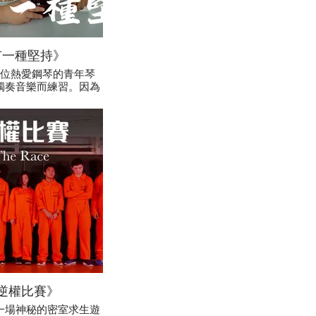
有一種堅持》
位熱愛鋼琴的青年琴
獨奏音樂而練習。因為
志邦下身癱瘓，朋友也
多得母親不辭勞苦地鼓
理治療。最後他踏上台
著同一樣的掌聲。
逆權比賽》
與了一場神秘的密室求生遊