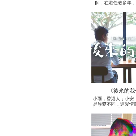
師，在港任教多年，
珊；直至遇見聽障學生A
著她的學習路上比一
嶇，卻比任何健全的
女孩使他重新燃起教
《後來的我
小雨，香港人；小安
是族裔不同，連愛情
樣。二人飽受同學嘰
小安受不了同輩壓力
學。時光匆匆過去，
遇上，互相訴說那時