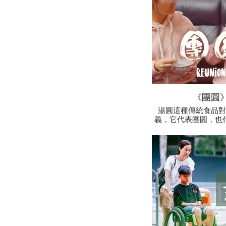
《團圓
湯圓這種傳統食品對
義，它代表團圓，也
與父親團圓的甜蜜回
外婆因糖尿病而不能
別炮製了微糖湯圓，
正品嚐團圓的