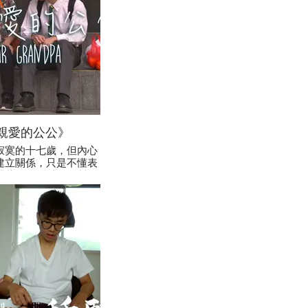
親愛的公公》
寂寞的十七歲，但內心
建立關係，只是不懂表
憑著外公最愛的秘製豆
味道，連繫了兩婆孫及
逝者的感情。