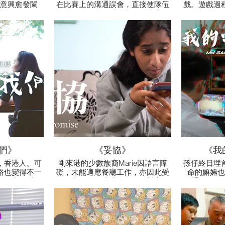
意興愈發闌
在比賽上的溝通誤會，直接使隊伍
戲。遊戲過程
urora，見
直接敗陣下來，受到隊友陸嘉齊及
的參加者起
般同學來得崎
隊友的怪罪。這是一場誤會，也是
追尋線索期
人努力。這個
友情的考驗。
隱藏著陰謀
育的熱誠。
使重重難關
心
們》
《妥協》
《我
，香港人。可
剛來港的少數族裔Marie因語言障
孫仔終日埋
路也變得不一
礙，未能適應餐廳工作，亦因此受
命的嫲嫲也
笑，小雨以為
到同事阿強的排擠。兩人在對立面
「顯靈」下
，選擇了退
上發現共同目標，兩人關係也愈來
界，不料竟
一次街上偶然
愈好，成為朋友。
何使?
候的故事。