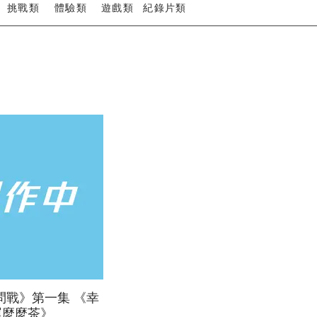
挑戰類
體驗類
遊戲類
紀錄片類
問戰》第一集 《幸
運麼麼茶》